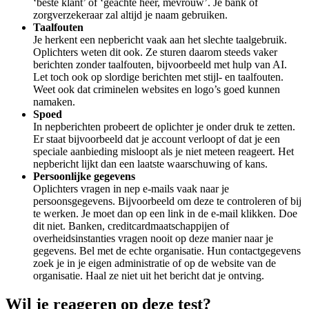
‘beste klant’ of ‘geachte heer, mevrouw’. Je bank of
zorgverzekeraar zal altijd je naam gebruiken.
Taalfouten
Je herkent een nepbericht vaak aan het slechte taalgebruik.
Oplichters weten dit ook. Ze sturen daarom steeds vaker
berichten zonder taalfouten, bijvoorbeeld met hulp van AI.
Let toch ook op slordige berichten met stijl- en taalfouten.
Weet ook dat criminelen websites en logo’s goed kunnen
namaken.
Spoed
In nepberichten probeert de oplichter je onder druk te zetten.
Er staat bijvoorbeeld dat je account verloopt of dat je een
speciale aanbieding misloopt als je niet meteen reageert. Het
nepbericht lijkt dan een laatste waarschuwing of kans.
Persoonlijke gegevens
Oplichters vragen in nep e-mails vaak naar je
persoonsgegevens. Bijvoorbeeld om deze te controleren of bij
te werken. Je moet dan op een link in de e-mail klikken. Doe
dit niet. Banken, creditcardmaatschappijen of
overheidsinstanties vragen nooit op deze manier naar je
gegevens. Bel met de echte organisatie. Hun contactgegevens
zoek je in je eigen administratie of op de website van de
organisatie. Haal ze niet uit het bericht dat je ontving.
Wil je reageren op deze test?